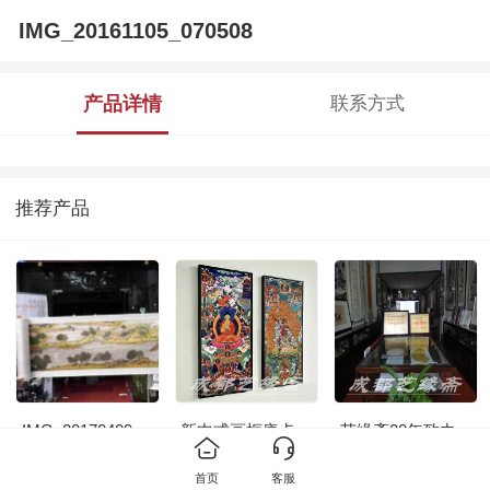
IMG_20161105_070508
产品详情
联系方式
推荐产品
IMG_20170409_140828
新中式画框唐卡
艺缘斋20年致力
600元起订
于书画装裱
首页
客服